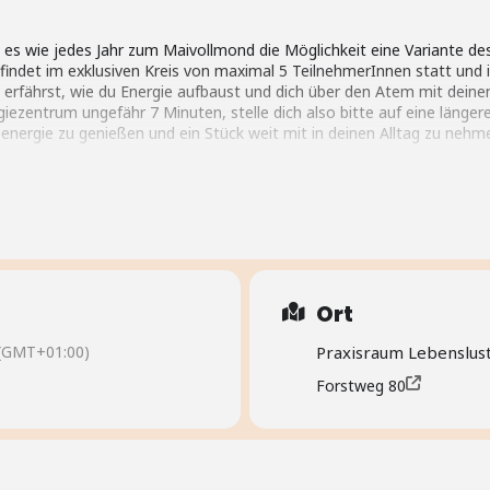
 es wie jedes Jahr zum Maivollmond die Möglichkeit eine Variante d
 findet im exklusiven Kreis von maximal 5 TeilnehmerInnen statt und 
u erfährst, wie du Energie aufbaust und dich über den Atem mit dein
giezentrum ungefähr 7 Minuten, stelle dich also bitte auf eine läng
nergie zu genießen und ein Stück weit mit in deinen Alltag zu nehm
onders Energie. Unsere Vorfahren feierten zu diesem Mond das Fest
ruchtbarkeit, die LebensLust, die Sinnlichkeit und die pure Freude 
purgis (30. April). Es wurde zu einem wilden, sinnlich-erotischen “Hexe
Feueratem um uns intensiv mit unserer Lebenskraft und Lebendigkeit
uf dem Hexenbesen, sondern auf den Wellen unserer Ur-Lebensenergi
Ort
 du gehst nicht in Körper-Kontakt mit anderen Menschen und die Übung 
(GMT+01:00)
Praxisraum Lebenslus
Forstweg 80