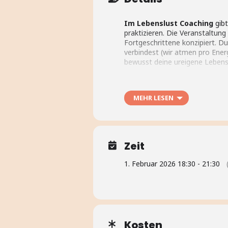
Im Lebenslust Coaching
gibt
praktizieren. Die Veranstaltung
Fortgeschrittene konzipiert. D
verbindest (wir atmen pro Ener
bewusst deine ureigene Lebense
Der Maivollmond
hat eine bes
MEHR LESEN
vom Frühling zum Sommer, die F
Fest christlich überprägt zu Wal
Vollmondes nutzen wir für den 
Maivollmond sozusagen nicht a
Zeit
*„Tantrisch“ ist die Technik –
1. Februar 2026 18:30 - 21:30
Kosten