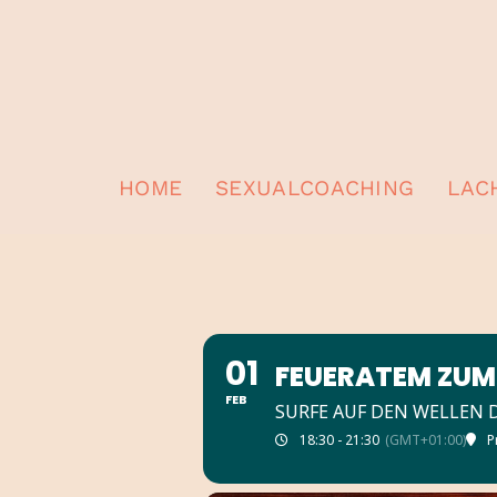
HOME
SEXUALCOACHING
LAC
01
FEUERATEM ZU
FEB
SURFE AUF DEN WELLEN 
18:30 - 21:30
(GMT+01:00)
P