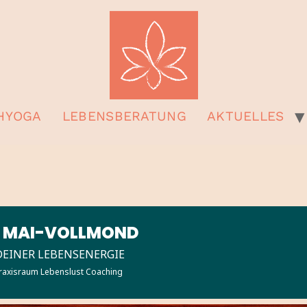
HYOGA
LEBENSBERATUNG
AKTUELLES
M MAI-VOLLMOND
DEINER LEBENSENERGIE
raxisraum Lebenslust Coaching